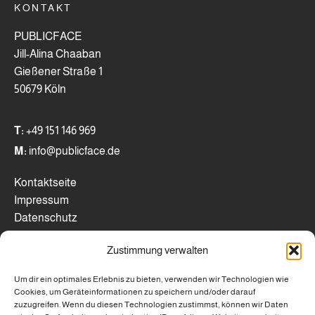
KONTAKT
PUBLICFACE
Jill-Alina Chaaban
Gießener Straße 1
50679 Köln
T:
+49 151 146 969
M:
info@publicface.de
Kontaktseite
Impressum
Datenschutz
Zustimmung verwalten
WICHTIGE LINKS
Um dir ein optimales Erlebnis zu bieten, verwenden wir Technologien wie
Webseiten-Check
Cookies, um Geräteinformationen zu speichern und/oder darauf
Mentoring- Programm
zuzugreifen. Wenn du diesen Technologien zustimmst, können wir Daten