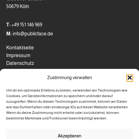
50679 Köln
T:
+49 151 146 969
M:
info@publicface.de
Kontaktseite
Impressum
Datenschutz
Zustimmung verwalten
WICHTIGE LINKS
Um dir ein optimales Erlebnis zu bieten, verwenden wir Technologien wie
Webseiten-Check
Cookies, um Geräteinformationen zu speichern und/oder darauf
Mentoring- Programm
zuzugreifen. Wenn du diesen Technologien zustimmst, können wir Daten
Paketübersicht
wie das Surfverhalten oder eindeutige IDs auf dieser Website verarbeiten.
Wenn du deine Zustimmung nicht erteilst oder zurückziehst, können
bestimmte Merkmale und Funktionen beeinträchtigt werden.
Referenzen
Brand Design
Akzeptieren
UX/ Webdesign